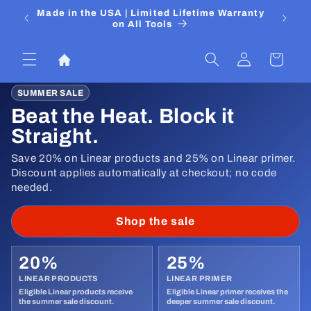
Pular
 Media
Made in the USA | Limited Lifetime Warranty
DIYers
para o
on All Tools
conteúdo
Fazer
Carrinho
login
SUMMER SALE
Beat the Heat. Block it
Straight.
Save 20% on Linear products and 25% on Linear primer.
Discount applies automatically at checkout; no code
needed.
Shop the sale
20%
25%
LINEAR PRODUCTS
LINEAR PRIMER