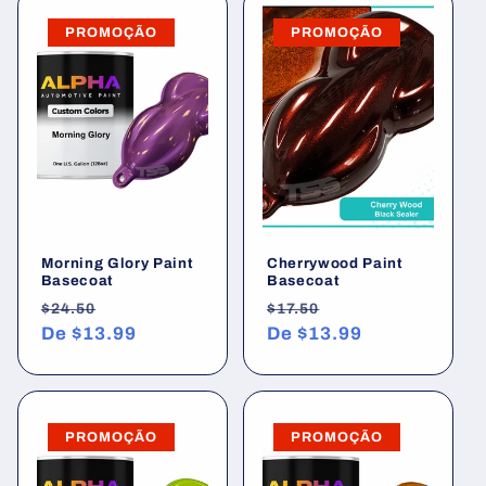
PROMOÇÃO
PROMOÇÃO
Morning Glory Paint
Cherrywood Paint
Basecoat
Basecoat
Preço
Preço
Preço
Preço
$24.50
$17.50
normal
De
$13.99
promocional
normal
De
$13.99
promocional
PROMOÇÃO
PROMOÇÃO