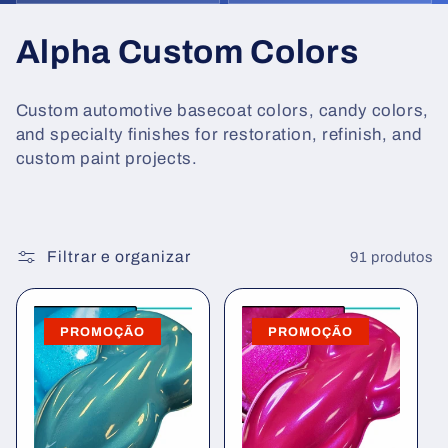
C
Alpha Custom Colors
o
Custom automotive basecoat colors, candy colors,
l
and specialty finishes for restoration, refinish, and
custom paint projects.
e
ç
ã
Filtrar e organizar
91 produtos
o
PROMOÇÃO
PROMOÇÃO
: