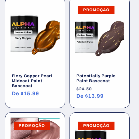
PROMOÇÃO
Fiery Copper Pearl
Potentially Purple
Midcoat Paint
Paint Basecoat
Basecoat
Preço
Preço
$24.50
Preço
De
$15.99
normal
De
$13.99
promocional
normal
PROMOÇÃO
PROMOÇÃO