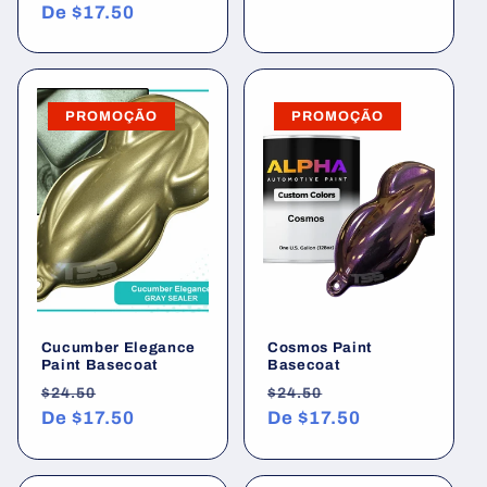
normal
De
$17.50
promocional
PROMOÇÃO
PROMOÇÃO
Cucumber Elegance
Cosmos Paint
Paint Basecoat
Basecoat
Preço
Preço
Preço
Preço
$24.50
$24.50
normal
De
$17.50
promocional
normal
De
$17.50
promocional