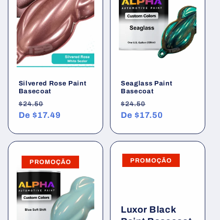
Silvered Rose Paint
Seaglass Paint
Basecoat
Basecoat
Preço
Preço
Preço
Preço
$24.50
$24.50
normal
De
$17.49
promocional
normal
De
$17.50
promocional
PROMOÇÃO
PROMOÇÃO
Luxor Black