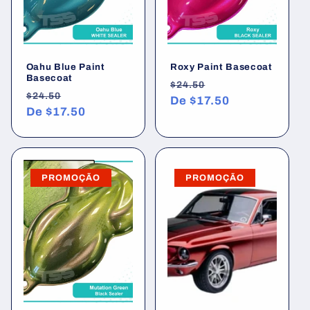
Oahu Blue Paint
Roxy Paint Basecoat
Basecoat
Preço
Preço
$24.50
Preço
Preço
$24.50
normal
De
$17.50
promocional
normal
De
$17.50
promocional
PROMOÇÃO
PROMOÇÃO