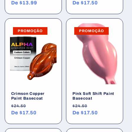
normal
De
$13.99
promocional
normal
De
$17.50
promocional
PROMOÇÃO
PROMOÇÃO
Crimson Copper
Pink Soft Shift Paint
Paint Basecoat
Basecoat
Preço
Preço
Preço
Preço
$24.50
$24.50
normal
De
$17.50
promocional
normal
De
$17.50
promocional