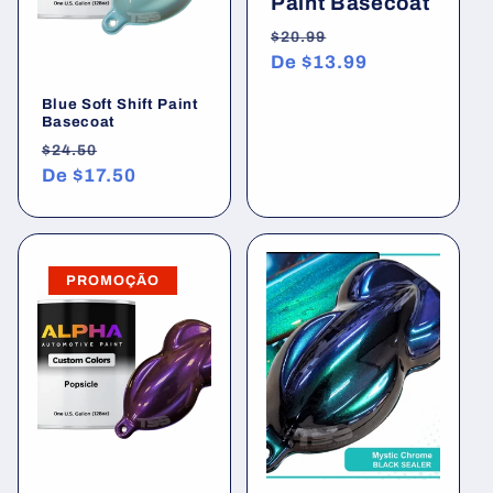
Paint Basecoat
Preço
Preço
$20.99
normal
De
$13.99
promocional
Blue Soft Shift Paint
Basecoat
Preço
Preço
$24.50
normal
De
$17.50
promocional
PROMOÇÃO