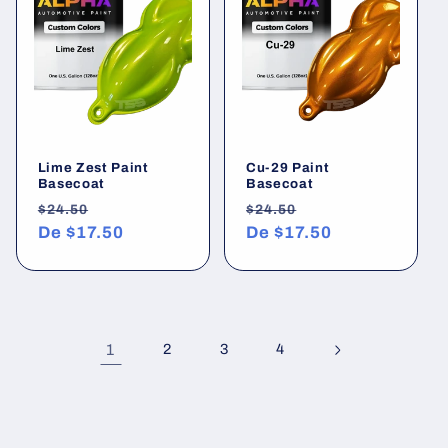
Lime Zest Paint
Cu-29 Paint
Basecoat
Basecoat
Preço
Preço
Preço
Preço
$24.50
$24.50
normal
De
$17.50
promocional
normal
De
$17.50
promocional
1
2
3
4