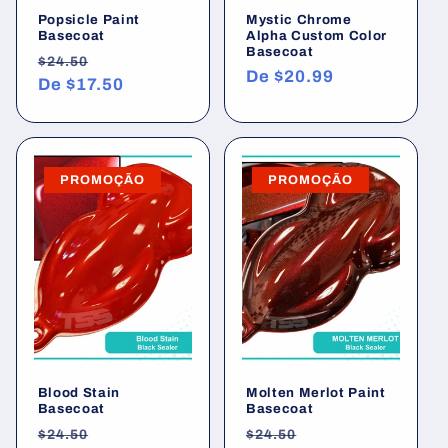
Popsicle Paint
Mystic Chrome
Basecoat
Alpha Custom Color
Basecoat
Preço
Preço
$24.50
Preço
De
$20.99
normal
De
$17.50
promocional
normal
PROMOÇÃO
PROMOÇÃO
Blood Stain
Molten Merlot Paint
Basecoat
Basecoat
Preço
Preço
Preço
Preço
$24.50
$24.50