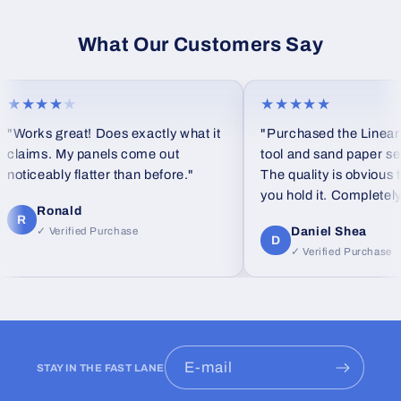
What Our Customers Say
★★★
★
★★★★★
rks great! Does exactly what it
"Purchased the Linear blo
ims. My panels come out
tool and sand paper set as a
iceably flatter than before."
The quality is obvious the
you hold it. Completely diff
Ronald
feel from standard foam bl
Daniel Shea
✓ Verified Purchase
D
✓ Verified Purchase
E-mail
STAY IN THE FAST LANE