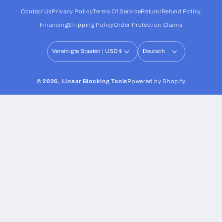
Contact Us
Privacy Policy
Terms Of Service
Return/Refund Policy
Financing
Shipping Policy
Order Protection Claims
Vereinigte Staaten | USD $
Deutsch
© 2026,
Linear Blocking Tools
Powered by Shopify