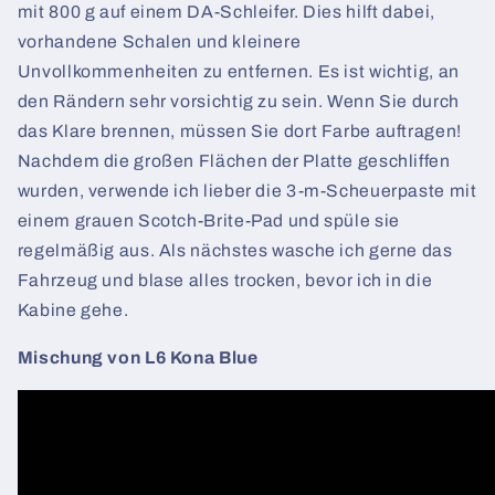
mit 800 g auf einem DA-Schleifer. Dies hilft dabei,
vorhandene Schalen und kleinere
Unvollkommenheiten zu entfernen. Es ist wichtig, an
den Rändern sehr vorsichtig zu sein. Wenn Sie durch
das Klare brennen, müssen Sie dort Farbe auftragen!
Nachdem die großen Flächen der Platte geschliffen
wurden, verwende ich lieber die 3-m-Scheuerpaste mit
einem grauen Scotch-Brite-Pad und spüle sie
regelmäßig aus. Als nächstes wasche ich gerne das
Fahrzeug und blase alles trocken, bevor ich in die
Kabine gehe.
Mischung von L6 Kona Blue