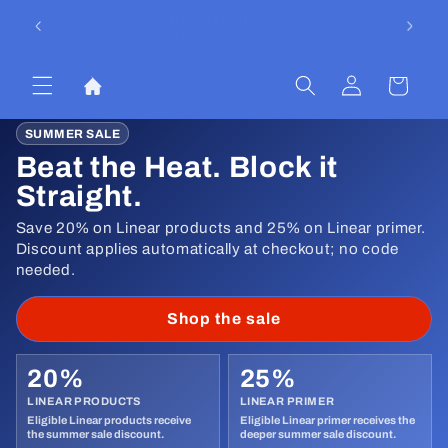
Direkt
Now Offering Painted Samples Of Our Colors!
⭐ Trust
zum
&
Inhalt
Einloggen
Warenkorb
SUMMER SALE
Beat the Heat. Block it
Straight.
Save 20% on Linear products and 25% on Linear primer.
Discount applies automatically at checkout; no code
needed.
Shop the sale
20%
25%
LINEAR PRODUCTS
LINEAR PRIMER